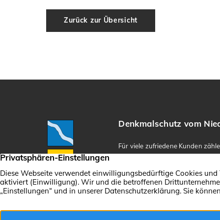
Zurück zur Übersicht
Denkmalschutz vom Niede
Für viele zufriedene Kunden zähl
Denkmalschutz vom Niederrhein e.
handwerklichen Könnens.
Ihre Reputation, Erfahrung & um
die zuverlässige Grundlage, auf de