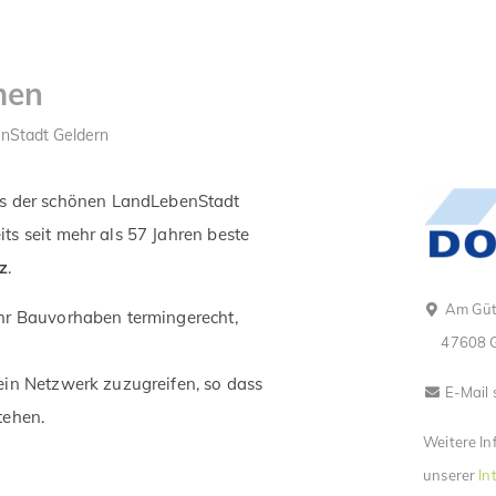
men
nStadt Geldern
 der schönen LandLebenStadt
ts seit mehr als 57 Jahren beste
z
.
Am Güt
ihr Bauvorhaben termingerecht,
47608 
ein Netzwerk zuzugreifen, so dass
E-Mail 
tehen.
Weitere In
unserer
In