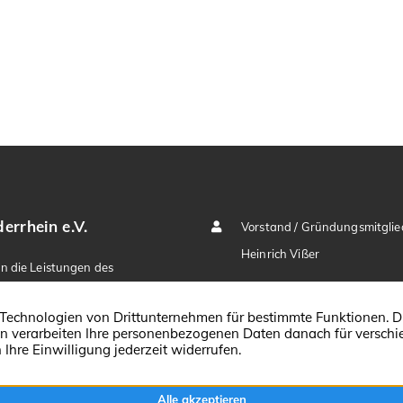
rrhein e.V.
Vorstand / Gründungsmitglie
Heinrich Vißer
en die Leistungen des
V. zum „State of the Art“
Robert-Bosch-Str. 9
47608 Geldern
fassende Kompetenz sind
02831 992602
r sie Ihnen ihr
E-Mail senden