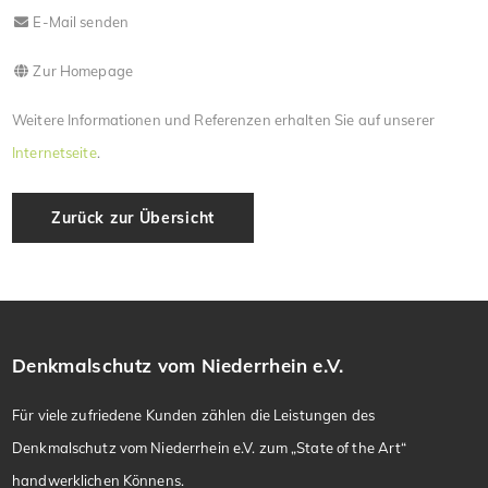
E-Mail senden
Zur Homepage
Weitere Informationen und Referenzen erhalten Sie auf unserer
Internetseite
.
Zurück zur Übersicht
Denkmalschutz vom Niederrhein e.V.
Für viele zufriedene Kunden zählen die Leistungen des
Denkmalschutz vom Niederrhein e.V. zum „State of the Art“
handwerklichen Könnens.